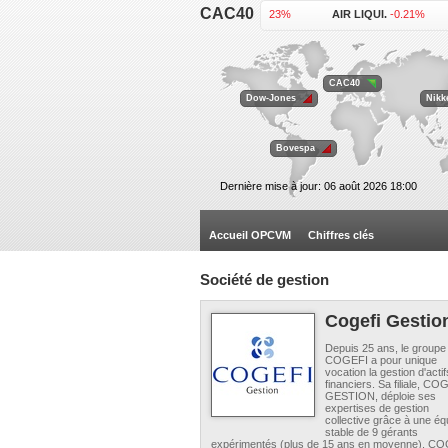
CAC40
ACCOR .
-0.23%
AIR LIQUI.
-0.21%
KERING .
+1.92%
L'OREAL .
+0.46%
VEOLIA EN.
-0.62%
VINCI .
+0.64%
CAC40
Dow-Jones
Nikk
Bovespa
Dernière mise à jour: 06 août 2026 18:00
Accueil OPCVM
Chiffres clés
Société de gestion
Cogefi Gestio
Depuis 25 ans, le groupe
COGEFI a pour unique
vocation la gestion d'actif
financiers. Sa filiale, CO
GESTION, déploie ses
expertises de gestion
collective grâce à une éq
stable de 9 gérants
expérimentés (plus de 15 ans en moyenne). C