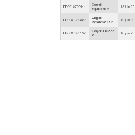
Cogefi
FR0010790444
18 juin 2
Equilibre P
Cogefi
FR0007389002
19 juin 2
Rendement P
Cogefi Europe
FR0007079132
18 juin 2
P