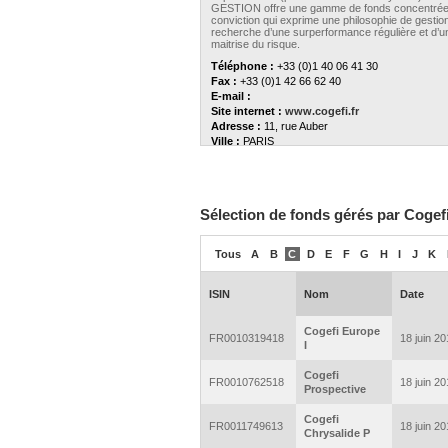
GESTION offre une gamme de fonds concentrée
conviction qui exprime une philosophie de gestion
recherche d’une surperformance régulière et d’u
maitrise du risque.
Téléphone :
+33 (0)1 40 06 41 30
Fax :
+33 (0)1 42 66 62 40
E-mail :
Site internet :
www.cogefi.fr
Adresse :
11, rue Auber
Ville :
PARIS
Code postal :
75009
Pays :
France
Numéro d'agrément :
GP97090
Sélection de fonds gérés par Cogef
Tous
A
B
C
D
E
F
G
H
I
J
K
ISIN
Nom
Date
Cogefi Europe
FR0010319418
18 juin 2
I
Cogefi
FR0010762518
18 juin 2
Prospective
Cogefi
FR0011749613
18 juin 2
Chrysalide P