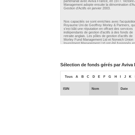
partenariat avec Aviva France, en 1977. Victoire
Management adopte ensuite la dénomination d’A
Gestion d’Actifs en janvier 2003.
Nos capacités se sont enrichies avec l'acquisitio
Royaume Uni de Geoffrey Morley & Partners, qu
s'est bâti une réputation en offrant des services
indépendants de gestion d'actifs à des fonds de
retraite anglais. Les pôles de gestion d’actifs de
Morley Fund Management Ltd et Norwich Union
Investment Management Ltd ont été fusionnés e
juillet 2000 et, en septembre 2008, rebaptisés Av
Investors Global Services Ltd.
Aviva Investors a été créé en Septembre 2008,
Sélection de fonds gérés par Aviva
regroupant au sein d’un groupement mondial uni
toutes les entités de gestion d’actifs du groupe A
dont Aviva Gestion d’Actifs, devenue pour l’occa
Tous
A
B
C
D
E
F
G
H
I
J
K
Aviva Investors France.
Téléphone :
+33 (0)1 76 62 90 00
ISIN
Nom
Date
Fax :
+33 (0)1 76 62 91 00
E-mail :
info.fr@avivainvestors.com
Site internet :
www.avivainvestors.fr
Adresse :
14, rue Roquepine
Ville :
Paris
Code postal :
75008
Pays :
France
Numéro d'agrément :
GP 97114