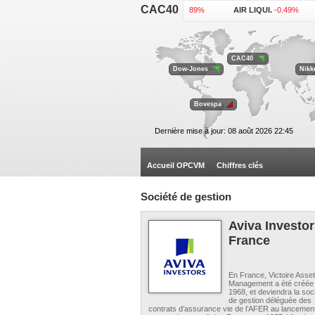
CAC40
ACCOR .
-0.89%
AIR LIQUI.
-0.49%
KERING .
-1.07%
L'OREAL .
-1.15%
VEOLIA EN.
+0.34%
VINCI .
-0.99%
CAC40
Dow-Jones
Nikk
Bovespa
Dernière mise à jour: 08 août 2026 22:45
Accueil OPCVM
Chiffres clés
Société de gestion
Aviva Investo
France
En France, Victoire Asset
Management a été créée
1968, et deviendra la soc
de gestion déléguée des
contrats d’assurance vie de l’AFER au lancemen