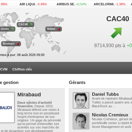
0.89%
AIR LIQUI.
-0.49%
AIRBUS SE.
+0.54%
ARCELORMI.
-1.38%
1.07%
L'OREAL .
-1.15%
LEGRAND
+0.83%
LVMH .
-0.30%
.
+0.34%
VINCI .
-0.99%
CAC40
CAC40
-Jones
Nikkei
Bovespa
8714,930 pts à
+0
mise à jour: 08 août 2026 09:00
OPCVM
Chiffres clés
e gestion
Gérants
Mirabaud
Daniel Tubbs
Avant de rejoindre Mirabaud
Tubbs a passé quatre ans a
Deux siècles d’activité
financière.
Depuis 1819,
BlackRock au ...
Mirabaud défend une vision à
long terme tout en perpétuant
Nicolas Cremieux
l’esprit d’entreprise de ses
Nicolas Crémieux, gérant d
origines. Un gage de pérennité
portefeuille senior a rejoint
qui lui permet d’intensifier ses
Asset Management en août 2
activités sur ses marchés de
on et de dynamiser son développement.