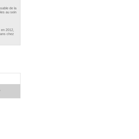
sable de la
bles au sein
 en 2012,
 ans chez
ud en
rtefeuille
 en 2013,
 AXA
er ...
f
n 2014,
 Aviva
aravant
o est
enciée en
té de
e d’années