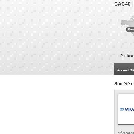
CAC40
ACCOR .
-
KERING .
-
VEOLIA EN
Dow
Dernière 
Accueil 
Société d
prédilecti