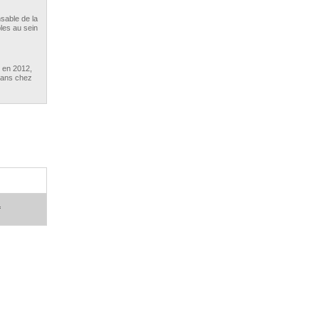
sable de la
bles au sein
 en 2012,
 ans chez
ud en
rtefeuille
 en 2013,
 AXA
er ...
f
n 2014,
 Aviva
aravant
o est
enciée en
té de
e d’années