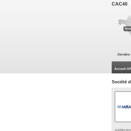
CAC40
ACCOR .
+
KERING .
+
VEOLIA EN
Dow
Dernière 
Accueil 
Société d
prédilecti