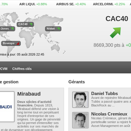
1.70%
AIR LIQUI.
+0.88%
AIRBUS SE.
+0.40%
ARCELORMI.
+0.25%
1.79%
L'OREAL .
+0.28%
LEGRAND
-0.40%
LVMH .
-1.09%
.
+0.89%
VINCI .
-0.79%
CAC40
CAC40
-Jones
Nikkei
Bovespa
8669,300 pts à
+0
mise à jour: 05 août 2026 22:45
OPCVM
Chiffres clés
e gestion
Gérants
Mirabaud
Daniel Tubbs
Avant de rejoindre Mirabaud
Tubbs a passé quatre ans a
Deux siècles d’activité
financière.
Depuis 1819,
BlackRock au ...
Mirabaud défend une vision à
long terme tout en perpétuant
Nicolas Cremieux
l’esprit d’entreprise de ses
Nicolas Crémieux, gérant d
origines. Un gage de pérennité
portefeuille senior a rejoint
qui lui permet d’intensifier ses
Asset Management en août 2
activités sur ses marchés de
on et de dynamiser son développement.