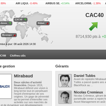
0.89%
AIR LIQUI.
-0.49%
AIRBUS SE.
+0.54%
ARCELORMI.
-1.38%
1.07%
L'OREAL .
-1.15%
LEGRAND
+0.83%
LVMH .
-0.30%
.
+0.34%
VINCI .
-0.99%
CAC40
CAC40
-Jones
Nikkei
Bovespa
8714,930 pts à
+0
mise à jour: 08 août 2026 14:30
OPCVM
Chiffres clés
e gestion
Gérants
Mirabaud
Daniel Tubbs
Avant de rejoindre Mirabaud
Tubbs a passé quatre ans a
Deux siècles d’activité
financière.
Depuis 1819,
BlackRock au ...
Mirabaud défend une vision à
long terme tout en perpétuant
Nicolas Cremieux
l’esprit d’entreprise de ses
Nicolas Crémieux, gérant d
origines. Un gage de pérennité
portefeuille senior a rejoint
qui lui permet d’intensifier ses
Asset Management en août 2
activités sur ses marchés de
on et de dynamiser son développement.