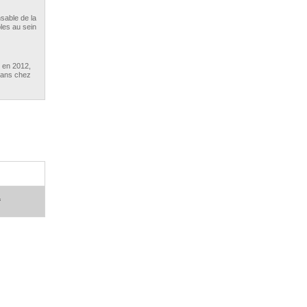
sable de la
bles au sein
 en 2012,
 ans chez
ud en
rtefeuille
 en 2013,
 AXA
er ...
f
n 2014,
 Aviva
aravant
o est
enciée en
té de
e d’années