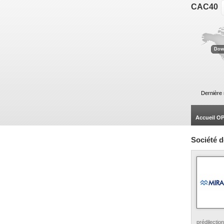
CAC40
ACCOR .
-
KERING .
-
VEOLIA EN
Dow
Dernière 
Accueil 
Société d
prédilecti