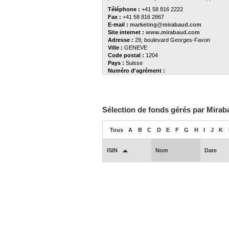
Téléphone :
+41 58 816 2222
Fax :
+41 58 816 2867
E-mail :
marketing@mirabaud.com
Site internet :
www.mirabaud.com
Adresse :
29, boulevard Georges-Favon
Ville :
GENEVE
Code postal :
1204
Pays :
Suisse
Numéro d'agrément :
Sélection de fonds gérés par Mira
Tous
A
B
C
D
E
F
G
H
I
J
K
ISIN
Nom
Date