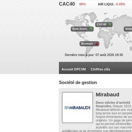
CAC40
ACCOR .
-0.89%
AIR LIQUI.
-0.49%
KERING .
-1.07%
L'OREAL .
-1.15%
VEOLIA EN.
+0.34%
VINCI .
-0.99%
CAC40
Dow-Jones
Nikk
Bovespa
Dernière mise à jour: 07 août 2026 18:30
Accueil OPCVM
Chiffres clés
Société de gestion
Mirabaud
Deux siècles d’activité
financière.
Depuis 1819,
Mirabaud défend une visi
long terme tout en perpét
l’esprit d’entreprise de se
origines. Un gage de pér
qui lui permet d’intensifie
activités sur ses marché
prédilection et de dynamiser son développement.