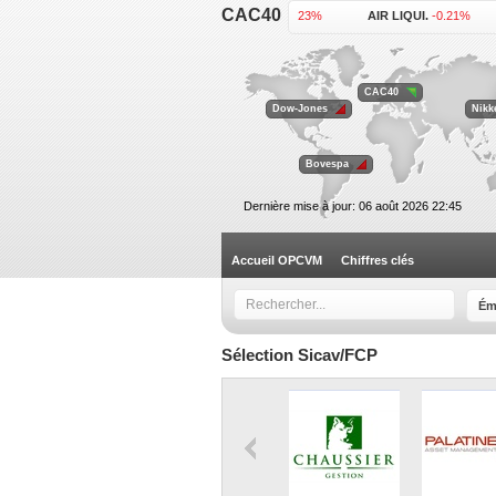
CAC40
ACCOR .
-0.23%
AIR LIQUI.
-0.21%
KERING .
+1.92%
L'OREAL .
+0.46%
VEOLIA EN.
-0.62%
VINCI .
+0.64%
CAC40
Dow-Jones
Nikk
Bovespa
Dernière mise à jour: 06 août 2026 22:45
Accueil OPCVM
Chiffres clés
Ém
Sélection Sicav/FCP