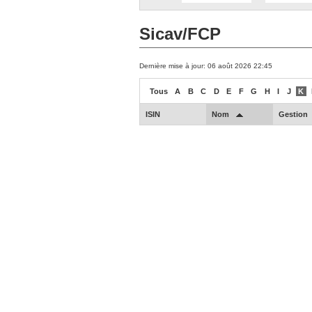
Sicav/FCP
Dernière mise à jour: 06 août 2026 22:45
Tous
A
B
C
D
E
F
G
H
I
J
K
ISIN
Nom
Gestion