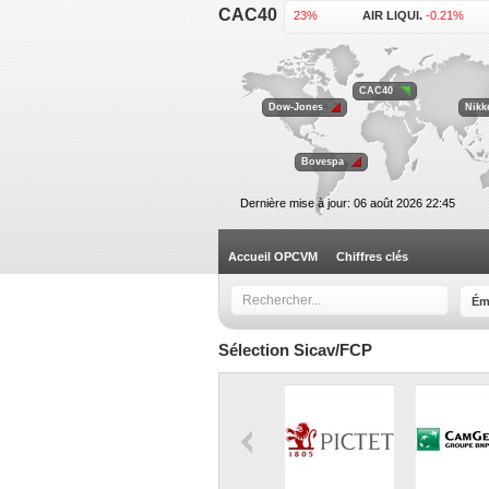
CAC40
ACCOR .
-0.23%
AIR LIQUI.
-0.21%
KERING .
+1.92%
L'OREAL .
+0.46%
VEOLIA EN.
-0.62%
VINCI .
+0.64%
CAC40
Dow-Jones
Nikk
Bovespa
Dernière mise à jour: 06 août 2026 22:45
Accueil OPCVM
Chiffres clés
Ém
Sélection Sicav/FCP