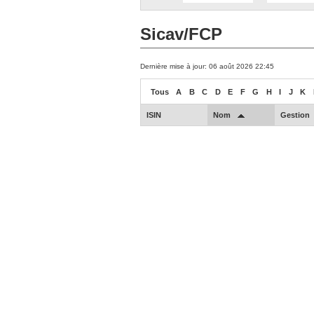
Sicav/FCP
Dernière mise à jour: 06 août 2026 22:45
Tous
A
B
C
D
E
F
G
H
I
J
K
ISIN
Nom
Gestion